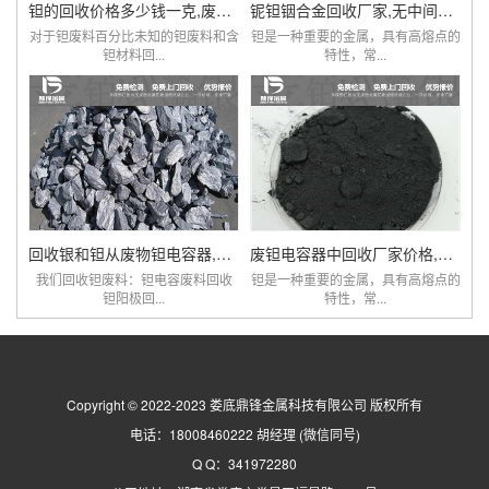
钽的回收价格多少钱一克,废旧钽电阻电容回收厂家
铌钽铟合金回收厂家,无中间商赚差价,价比同优
对于钽废料百分比未知的钽废料和含
钽是一种重要的金属，具有高熔点的
钽材料回...
特性，常...
回收银和钽从废物钽电容器,钽电容器钽电阻价格
废钽电容器中回收厂家价格,钽回收,钽线圈
我们回收钽废料：钽电容废料回收
钽是一种重要的金属，具有高熔点的
钽阳极回...
特性，常...
Copyright © 2022-2023 娄底鼎锋金属科技有限公司 版权所有
电话：18008460222 胡经理 (微信同号)
Q Q：341972280