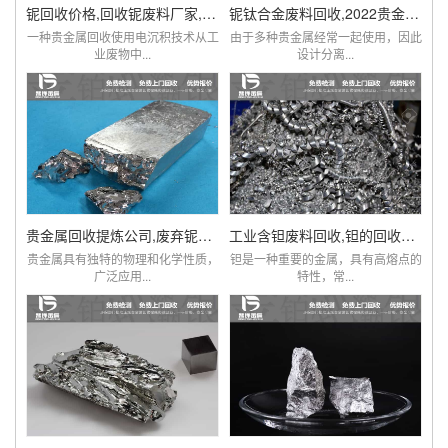
铌回收价格,回收铌废料厂家,铌现在多少钱一克
铌钛合金废料回收,2022贵金属铌市场价格查询
一种贵金属回收使用电沉积技术从工
由于多种贵金属经常一起使用，因此
业废物中...
设计分离...
贵金属回收提炼公司,废弃铌粉,铌棒,铌铁回收
工业含钽废料回收,钽的回收价格,贵金属钽回收
贵金属具有独特的物理和化学性质，
钽是一种重要的金属，具有高熔点的
广泛应用...
特性，常...