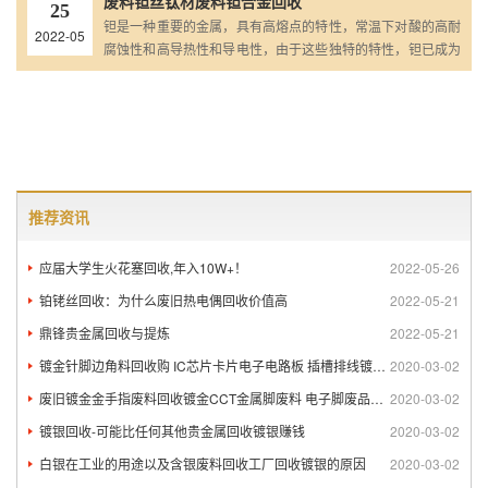
废料钽丝钛材废料钽合金回收
25
需处理，可随时联系我们...
钽是一种重要的金属，具有高熔点的特性，常温下对酸的高耐
2022-05
腐蚀性和高导热性和导电性，由于这些独特的特性，钽已成为
当前工业中不可或缺的一部分，钽用作钽溅射靶材、钽合金 、
钽锭、钽材等，由于近年来钽废料急剧增加，如您有含钽废料
需处理，可随时联系我们...
推荐资讯
应届大学生火花塞回收,年入10W+！
2022-05-26
铂铑丝回收：为什么废旧热电偶回收价值高
2022-05-21
鼎锋贵金属回收与提炼
2022-05-21
镀金针脚边角料回收购 IC芯片卡片电子电路板 插槽排线镀金回
2020-03-02
废旧镀金金手指废料回收镀金CCT金属脚废料 电子脚废品回收
2020-03-02
镀银回收-可能比任何其他贵金属回收镀银赚钱
2020-03-02
白银在工业的用途以及含银废料回收工厂回收镀银的原因
2020-03-02