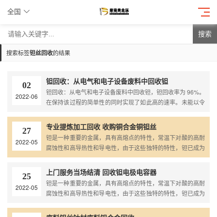
全国
搜索
搜索标签
钽丝回收
的结果
钽回收：从电气和电子设备废料中回收钽
02
钽回收：从电气和电子设备废料中回收钽，钽回收率为 96%。
2022-06
在保持该过程的简单性的同时实现了如此高的速率。未能以令
人满意的程度除去的杂质是Mn。应研究去除 MnO2 层的可能
性，例如在各种新鲜溶液中多次浸出。在工艺的每个阶段，材
专业提炼加工回收 收购铜合金铜钽丝
27
料中都残留有一...
钽是一种重要的金属，具有高熔点的特性，常温下对酸的高耐
2022-05
腐蚀性和高导热性和导电性，由于这些独特的特性，钽已成为
当前工业中不可或缺的一部分，钽用作钽溅射靶材、钽合金 、
钽锭、钽材等，由于近年来钽废料急剧增加，如您有含钽废料
上门服务当场结清 回收钽电极电容器
25
需处理，可随时联系我们...
钽是一种重要的金属，具有高熔点的特性，常温下对酸的高耐
2022-05
腐蚀性和高导热性和导电性，由于这些独特的特性，钽已成为
当前工业中不可或缺的一部分，钽用作钽溅射靶材、钽合金 、
钽锭、钽材等，由于近年来钽废料急剧增加，如您有含钽废料