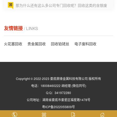
那为什么还有这么多公司专门回收呢？回收这类的含银废
料，其实就...
海口镀金晶园芯片碎片回收价格
友情链接
/ LINKS
比如说从我们贵金属回收公司眼里看到的晶圆废料，第一
步要考虑的...
火花塞回收
贵金属回收
回收铂铑丝
电子废料回收
海口铑粉回收：铑粉废料提纯方法有哪些？
大家知道铑粉回收废料提纯方法有哪些吗？怎样可以获得
更高纯度的...
Copyright © 2022-2023 娄底鼎锋金属科技有限公司 版权所有
海口影响催化剂寿命的因素？
电话：18008460222 胡经理 (微信同号)
影响催化剂寿命主要有三个方面的因素：1.钯碳催化剂磨
Q Q：341972280
损流失问...
公司地址：湖南省娄底市娄星区福星路1478号
粤ICP备2022055809号
海口你知道钯触媒的作用与用途吗？