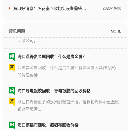
处理及后续...
海口好消息：火花塞回收切尖设备鼎锋出售啦！
2023-10-06
海口关于钯碳催化剂回收信息分享
钯碳废料回收处理现在非常简单，在网上联系一家专业的
常见问题
MORE
回收公司，...
海口鼎锋贵金属回收：什么是贵金属？
鼎锋贵金属回收：什么是贵金属？有些金属因其作为货币
的价值或稀...
海口导电银胶回收：导电银胶的回收价格
以往在焊接更多的是用到锡铅焊接，但锡铅焊料中重金属
铅对环境污...
海口擦银布回收：擦银布回收价格