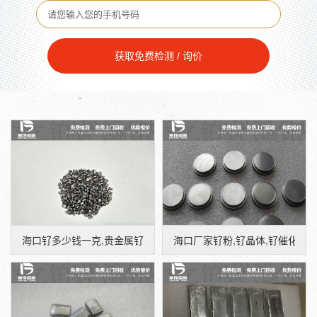
获取免费检测 / 询价
海口钌多少钱一克,贵金属钌的价格,钌单晶体回收
海口厂家钌粉,钌晶体,钌催化剂