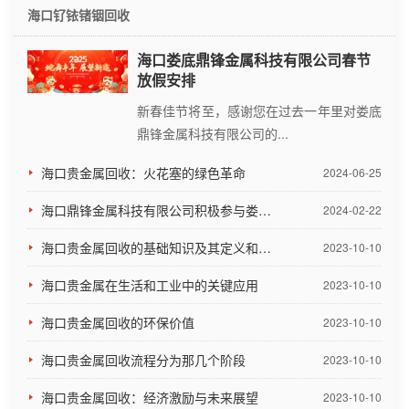
海口钌铱锗铟回收
海口娄底鼎锋金属科技有限公司春节
放假安排
新春佳节将至，感谢您在过去一年里对娄底
鼎锋金属科技有限公司的...
海口镀银回收：银触点回收与提炼
海口贵金属回收：火花塞的绿色革命
因为要性价比，而且有的地方不需要那么高的使用要求。
2024-06-25
类似这种银...
海口鼎锋金属科技有限公司积极参与娄底市项目建设暨招商引资推进大会
2024-02-22
海口镀金回收：镀金线路板回收提炼
海口贵金属回收的基础知识及其定义和应用
2023-10-10
电脑主板上的CPU，MPU和内存是有金的，无论是电脑和
海口贵金属在生活和工业中的关键应用
2023-10-10
手机都...
海口贵金属回收的环保价值
2023-10-10
海口贵金属回收利用及工具
海口贵金属回收流程分为那几个阶段
2023-10-10
电子废弃物中贵金属回收基本工艺流程，其工艺可分为前
海口贵金属回收：经济激励与未来展望
2023-10-10