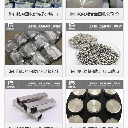
海口铱的回收价格多少钱一克,废弃铱坩埚回收公司
海口铂铱铑合金回收公司,价比同
海口锗废料回收价格,锗粉,锗锭提炼厂家
海口氧化锗回收,厂家直收,无中