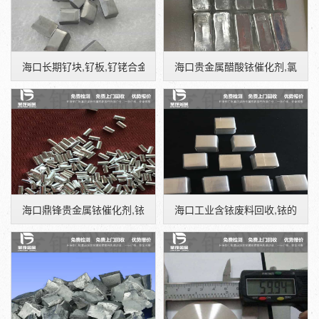
海口长期钌块,钌板,钌铑合金废旧高价上门回收,鼎锋贵金属
海口贵金属醋酸铱催化剂,氯铱酸
海口鼎锋贵金属铱催化剂,铱粉工业含铱废料回收
海口工业含铱废料回收,铱的回收