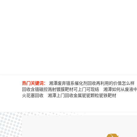
热门关键词：
湘潭废弃锇系催化剂回收再利用的价值怎么样
回收含锇磁控溅射镀膜靶材可上门可现结
湘潭​如何从废液
火花塞回收
湘潭上门回收金属铌铌颗粒铌铁靶材