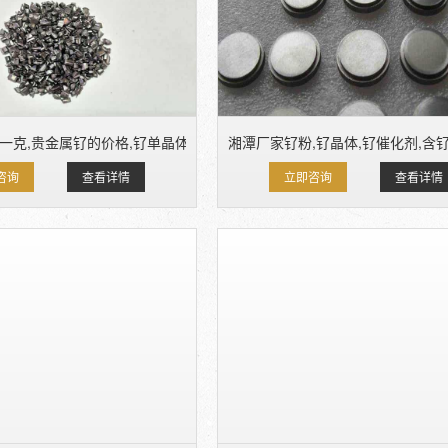
一克,贵金属钌的价格,钌单晶体回收
湘潭厂家钌粉,钌晶体,钌催化剂,含
咨询
查看详情
立即咨询
查看详情