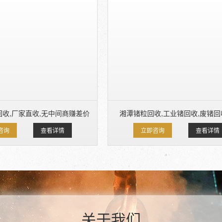
收,厂家直收,无中间商赚差价
湘潭锗粒回收,工业锗回收,废锗
咨询
查看详情
立即咨询
查看详情
关于我们