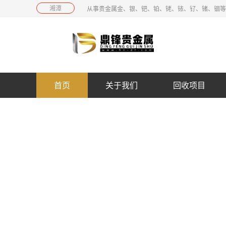
湘潭
从事贵金属金、银、钯、铂、铑、铱、钌、锗、铟等
首页
关于我们
回收项目