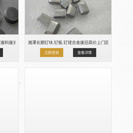
钌废料废液回收
湘潭长期钌块,钌板,钌铑合金废旧高价上门回收,鼎锋贵金
立即咨询
查看详情