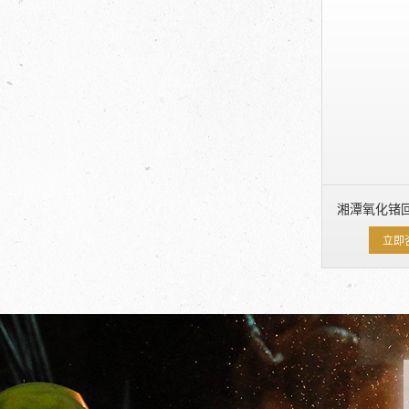
湘潭氧化锗回
立即