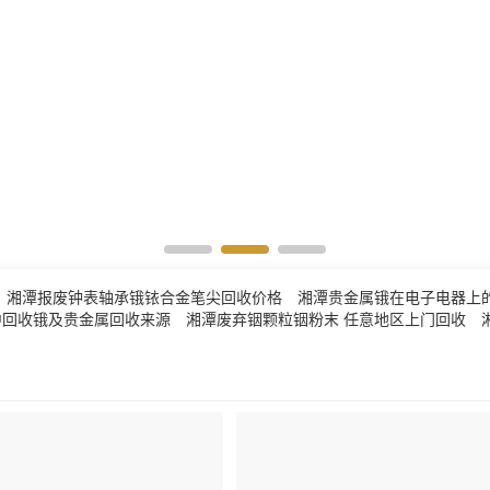
湘潭报废钟表轴承锇铱合金笔尖回收价格
湘潭贵金属锇在电子电器上
中回收锇及贵金属回收来源
湘潭废弃铟颗粒铟粉末 任意地区上门回收