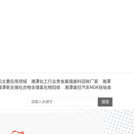
的主要应用领域
湘潭化工行业贵金属锇废料回收厂家
湘潭
湘潭氧化锗化合物含锗氯化物回收
湘潭废旧汽车NGK铱铂金
搜索