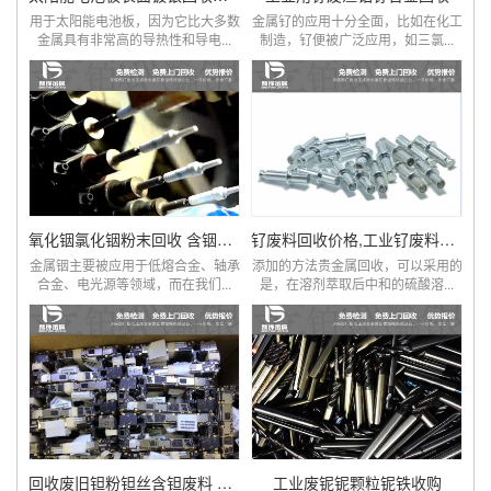
用于太阳能电池板，因为它比大多数
金属钌的应用十分全面，比如在化工
金属具有非常高的导热性和导电...
制造，钌便被广泛应用，如三氯...
氧化铟氯化铟粉末回收 含铟化合物提炼工艺
钌废料回收价格,工业钌废料回收,贵金属厂家
金属铟主要被应用于低熔合金、轴承
添加的方法贵金属回收，可以采用的
合金、电光源等领域，而在我们...
是，在溶剂萃取后中和的硫酸溶...
回收废旧钽粉钽丝含钽废料 保证隐秘
工业废铌铌颗粒铌铁收购