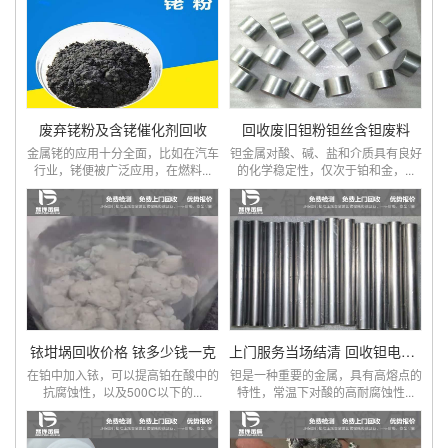
废弃铑粉及含铑催化剂回收
回收废旧钽粉钽丝含钽废料
金属铑的应用十分全面，比如在汽车
钽金属对酸、碱、盐和介质具有良好
行业，铑便被广泛应用，在燃料...
的化学稳定性，仅次于铂和金，...
铱坩埚回收价格 铱多少钱一克
上门服务当场结清 回收钽电极电容器
在铂中加入铱，可以提高铂在酸中的
钽是一种重要的金属，具有高熔点的
抗腐蚀性，以及500C以下的...
特性，常温下对酸的高耐腐蚀性...