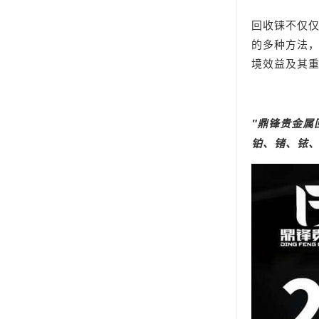
回收铼不仅
的多种方法
境效益及其
"
鼎锋
贵金属
铂、锗、铱