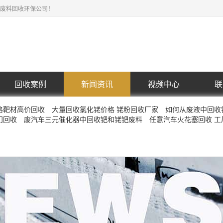
废料回收环保公司！
回收案例
新闻资讯
视频中心
联
格靶材高价回收
大量回收氯化铑价格 铑粉回收厂家
​如何从废液中回
门回收
废汽车三元催化器中回收钯和铑钯废料
任意汽车火花塞回收 