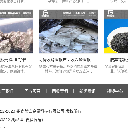
催化剂废料的...
子提金，包括镀金CPU回...
银的工艺如
回收钌铱钛网电极材料 含钌催化剂
高价收购擦银布回收鼎锋擦银布价格
废弃铑粉
而脆呈浅灰色的稀有金
擦银布本来是指那些以植物纤维为基础
金属铑的应用
定，耐腐蚀性...
材料，添加了抛光粉以及去污...
业，铑便被
关于我们
|
回收项目
|
回收案例
|
新闻资讯
|
视频中心
 © 2022-2023 娄底鼎锋金属科技有限公司 版权所有
60222 胡经理 (微信同号)