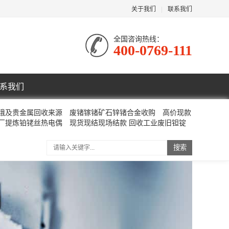
关于我们
|
联系我们
全国咨询热线：
400-0769-111
系我们
收锇及贵金属回收来源
废锗镓锗矿石锌锗合金收购
高价现款
工厂提炼铂铑丝热电偶
现货现结现场结款 回收工业废旧钽锭
搜索