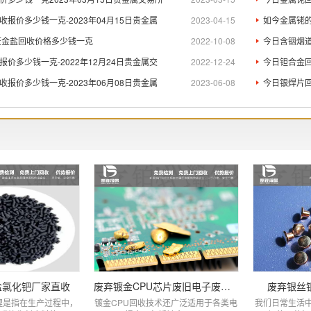
报价多少钱一克-2023年04月15日贵金属
2023-04-15
如今金属铑的
废金盐回收价格多少钱一克
2022-10-08
今日含铟烟道
价多少钱一克-2022年12月24日贵金属交
2022-12-24
今日钽合金回
报价多少钱一克-2023年06月08日贵金属
2023-06-08
今日银焊片回
盐氯化钯厂家直收
废弃镀金CPU芯片废旧电子废料回收
废弃银丝
理是指在生产过程中，
镀金CPU回收技术还广泛适用于各类电
我们日常生活