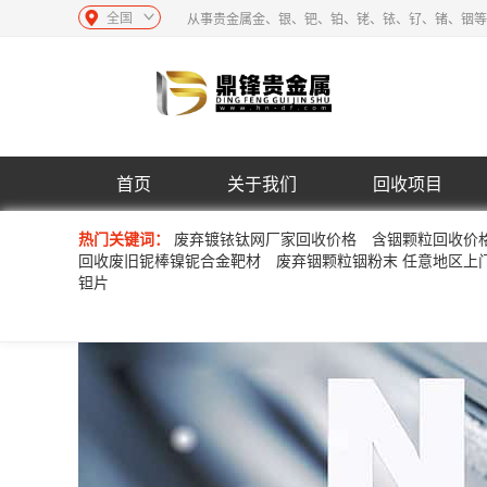
全国
从事贵金属金、银、钯、铂、铑、铱、钌、锗、铟等
首页
关于我们
回收项目
热门关键词：
废弃镀铱钛网厂家回收价格
含铟颗粒回收价
回收废旧铌棒镍铌合金靶材
废弃铟颗粒铟粉末 任意地区上
钽片