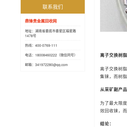
联系我们
鼎锋贵金属回收网
地址：湖南省娄底市娄星区福星路
1478号
热线：400-0769-111
离子交换树
电话：18008460222（微信同号）
邮箱：341972280@qq.com
离子交换树
集铼，而树
从采矿副产
为了最大限
效回收铼，
结论：