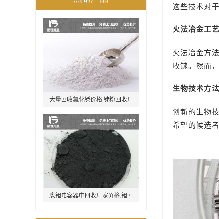
这些技术对
火法冶金工
火法冶金方
收铼。然而
生物技术方
大量回收氯化铑价格 铑粉回收厂
创新的生物
家
希望的候选
废钽电容器中回收厂家价格,钽回
收,钽线圈