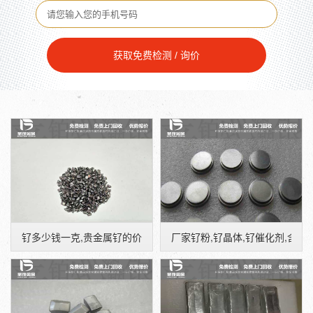
获取免费检测 / 询价
钌多少钱一克,贵金属钌的价格,钌单晶体回收
厂家钌粉,钌晶体,钌催化剂,含钌