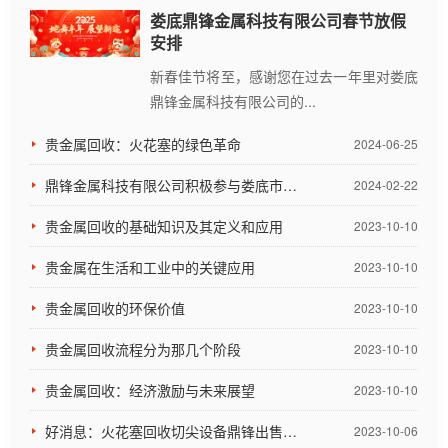
钯碳废料回收处理现在非常简单，在网上联系一家专业的
娄底鼎锋金属科技有限公司春节放假
回收公司，...
安排
新春佳节将至，感谢您在过去一年里对娄底
鼎锋贵金属回收：什么是贵金属？
鼎锋金属科技有限公司的...
鼎锋贵金属回收：什么是贵金属？有些金属因其作为货币
贵金属回收：火花塞的绿色革命
2024-06-25
的价值或稀...
鼎锋金属科技有限公司积极参与娄底市项目建设暨招商引资推进大会
2024-02-22
导电银胶回收：导电银胶的回收价格
贵金属回收的基础知识及其定义和应用
2023-10-10
以往在焊接更多的是用到锡铅焊接，但锡铅焊料中重金属
贵金属在生活和工业中的关键应用
2023-10-10
铅对环境污...
贵金属回收的环保价值
2023-10-10
擦银布回收：擦银布回收价格
贵金属回收流程分为那几个阶段
2023-10-10
那为什么还有这么多公司专门回收呢？回收这类的含银废
贵金属回收：经济激励与未来展望
料，其实就...
2023-10-10
好消息：火花塞回收切尖设备鼎锋出售啦！
2023-10-06
镀金晶园芯片碎片回收价格