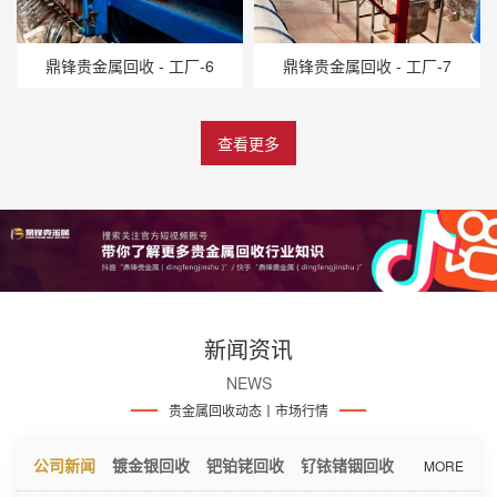
鼎锋贵金属回收 - 工厂-6
鼎锋贵金属回收 - 工厂-7
镀银回收：银触点回收与提炼
因为要性价比，而且有的地方不需要那么高的使用要求。
查看更多
类似这种银...
镀金回收：镀金线路板回收提炼
电脑主板上的CPU，MPU和内存是有金的，无论是电脑和
手机都...
贵金属回收利用及工具
新闻资讯
电子废弃物中贵金属回收基本工艺流程，其工艺可分为前
NEWS
处理及后续...
贵金属回收动态丨市场行情
公司新闻
镀金银回收
钯铂铑回收
钌铱锗铟回收
MORE
关于钯碳催化剂回收信息分享