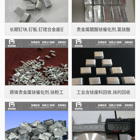
长期钌块,钌板,钌铑合金废旧高价上门回收,鼎锋贵金属
贵金属醋酸铱催化剂,氯铱酸,铱
鼎锋贵金属铱催化剂,铱粉工业含铱废料回收
工业含铱废料回收,铱的回收价格