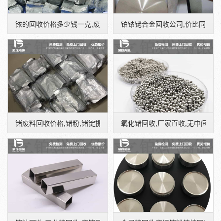
铱的回收价格多少钱一克,废弃铱坩埚回收公司
铂铱铑合金回收公司,价比同优,
锗废料回收价格,锗粉,锗锭提炼厂家
氧化锗回收,厂家直收,无中间商