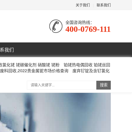
关于我们
|
联系我们
全国咨询热线：
400-0769-111
系我们
收氯化铑 铑碳催化剂 硝酸铑 铑粉
铂铑热电偶回收 铂铑丝回
废料回收,2022贵金属铌市场价格查询
废弃钌锭及含钌氯化
搜索