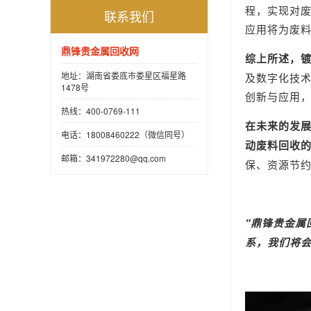
程，实现对
联系我们
应用将为废
鼎锋贵金属回收网
综上所述，
地址：湖南省娄底市娄星区福星路
及数字化技
1478号
创新与应用
热线：400-0769-111
在未来的发
电话：18008460222（微信同号）
动废料回收
邮箱：341972280@qq.com
保、资源节
"
鼎锋
贵金属
系，我们将会