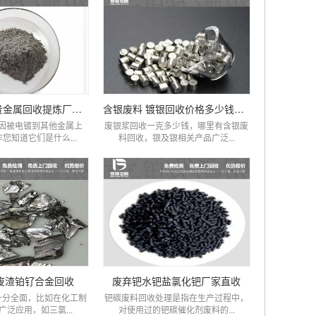
镀铂金回收,贵金属回收提炼厂家,厂家回收价格
含银废料 镀银回收价格多少钱一克
因被电镀到其他金属上
废银浆回收一克多少钱，哪里有含银废
您知道它们是什么...
料回收，银及银相关产品广泛...
废渣铂钌合金回收
废弃钯水钯盐氯化钯厂家直收
十分全面，比如在化工制
钯碳废料回收处理是指在生产过程中，
广泛应用，如三氯...
对使用过的钯碳催化剂废料的...