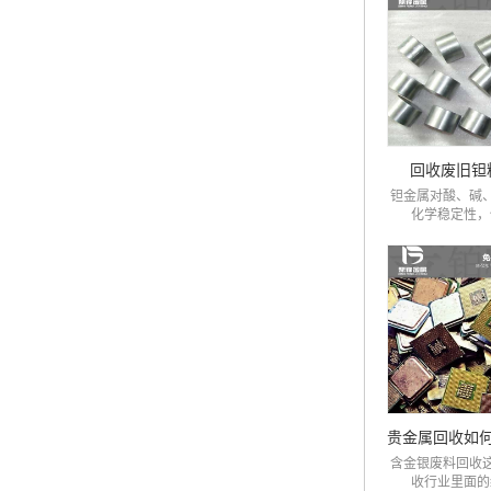
回收废旧钽
钽金属对酸、碱
化学稳定性，仅
含金银废料回收
收行业里面的细