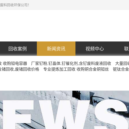
废料回收环保公司！
回收案例
新闻资讯
视频中心
联
收 收购钽电容器
厂家钌粉,钌晶体,钌催化剂,含钌废料废液回收
大量回
业锗回收,废锗回收价格
专业提炼加工回收 收购铜合金铜钽丝
铌钛合金