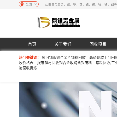
全国
从事贵金属金、银、钯、铂、铑、铱、钌、锗、铟等
首页
关于我们
回收项目
热门关键词：
废旧锡银铜合金片锡粉回收
高价现款上门回
收价格表
报废钽材回收钽合金收购含钽废料
锗粒回收,工
物回收提炼