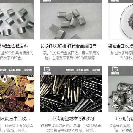
粉钽丝含钽废料
长期钌块,钌板,钌铑合金废旧高价上门回收,鼎锋贵金属
、盐和介质具有良好的
添加的方法贵金属回收，可以采用的
铂也因多种原
次于铂和金，...
是，在溶剂萃取后中和的硫酸溶...
——当然除非
贵金属回收如何从废液中回收金银
工业废铌铌颗粒铌铁收购
工业用钌
这一行是属于贵金属回
铌的主要用途是通过添加一小部分铌铁
金属钌的应用
分市场。包括...
合金来提高钢材的强度，具统...
造，钌便被