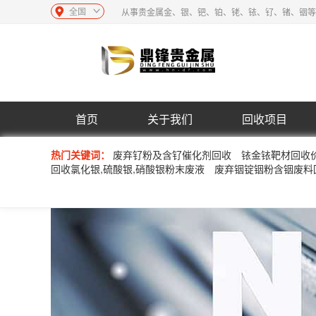
全国
从事贵金属金、银、钯、铂、铑、铱、钌、锗、铟等
首页
关于我们
回收项目
热门关键词：
废弃钌粉及含钌催化剂回收
铱金铱靶材回收
回收氯化银,硫酸银,硝酸银粉末废液
废弃铟锭铟粉含铟废料