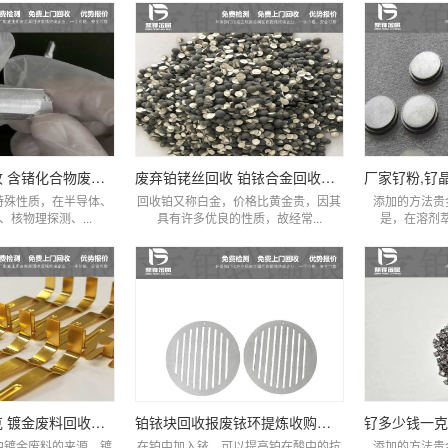
氧化锗粉末回收 含锗化合物废料回收
废弃铂铑丝回收 铂铱合金回收贵金属
特殊性质，在半导体、
回收铂又称白金，价格比黄金贵，因其
添加的方法贵
核物理探测、...
具有许多优良的性质，故经常...
是，在溶剂萃
镀金多少钱一克 镀金废料回收厂家
铂铱块回收报废铱环提炼收购价格
中镀金废料的来源，镀
在铂中加入铱，可以提高铂在酸中的抗
添加的方法贵