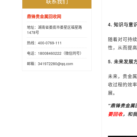
联系我们
鼎锋贵金属回收网
4. 知识与意
地址：湖南省娄底市娄星区福星路
1478号
随着对可持
热线：400-0769-111
性，从而提
电话：18008460222（微信同号）
5. 未来发展
邮箱：341972280@qq.com
未来，贵金
收过程的效
展。
"
鼎锋
贵金属
要回收
，和我