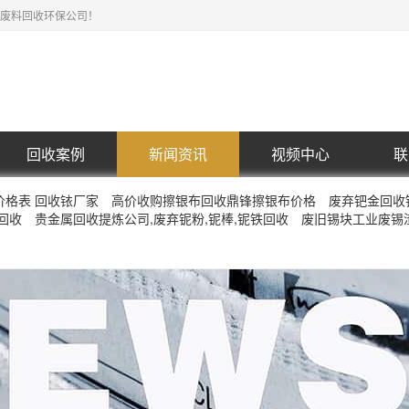
废料回收环保公司！
回收案例
新闻资讯
视频中心
联
价格表 回收铱厂家
高价收购擦银布回收鼎锋擦银布价格
废弃钯金回收
回收
贵金属回收提炼公司,废弃铌粉,铌棒,铌铁回收
废旧锡块工业废锡