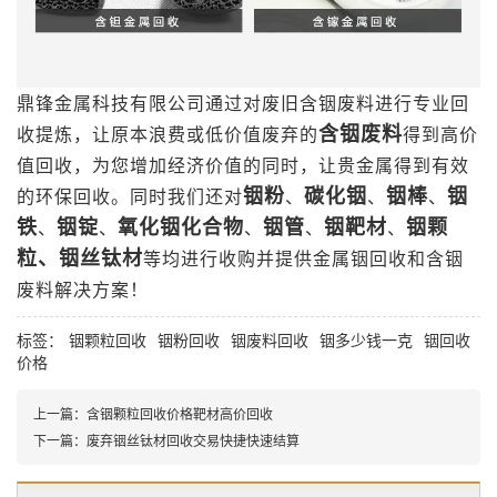
鼎锋金属科技有限公司通过对废旧含铟废料进行专业回
含铟废料
收提炼，让原本浪费或低价值废弃的
得到高价
值回收，为您增加经济价值的同时，让贵金属得到有效
铟粉
碳化铟
铟棒
铟
的环保回收。同时我们还对
、
、
、
铁
铟锭
氧化铟化合物
铟管
铟靶材
铟颗
、
、
、
、
、
粒、铟丝钛材
等均进行收购并提供金属铟回收和含铟
废料解决方案！
标签：
铟颗粒回收
铟粉回收
铟废料回收
铟多少钱一克
铟回收
价格
上一篇：
含铟颗粒回收价格靶材高价回收
下一篇：
废弃铟丝钛材回收交易快捷快速结算