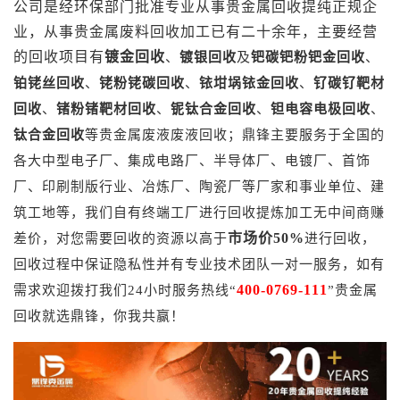
公司是经环保部门批准专业从事
贵金属回收
提纯正规企
业，从事贵金属废料回收加工已有二十余年，主要经营
的回收项目有
镀金回收
、
镀银回收
及
钯碳
钯粉
钯金回收
、
铂铑丝回收
、
铑粉
铑碳回收
、
铱坩埚
铱金回收
、
钌碳
钌靶材
回收
、
锗粉
锗靶材回收
、
铌钛合金回收
、
钽电容电极回收
、
钛合金回收
等贵金属废液废液回收；
鼎锋
主要服务于全国的
各大中型电子厂、集成电路厂、半导体厂、电镀厂、首饰
厂、印刷制版行业、冶炼厂、陶瓷厂等厂家和事业单位、建
筑工地等，我们自有终端工厂进行回收提炼加工无中间商赚
市场价50%
差价，对您需要回收的资源以高于
进行回收，
回收过程中保证隐私性并有专业技术团队一对一服务，如有
400-0769-111
需求欢迎拨打我们24小时服务热线“
”
贵金属
回收
就选鼎锋，你我共赢！