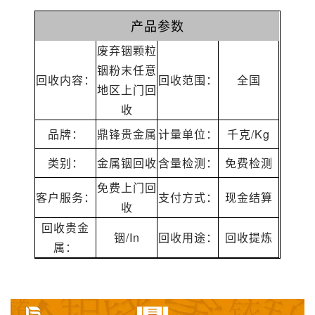
产品参数
废弃铟颗粒
铟粉末任意
回收内容：
回收范围：
全国
地区上门回
收
品牌：
鼎锋贵金属
计量单位：
千克/Kg
类别：
金属铟回收
含量检测：
免费检测
免费上门回
客户服务：
支付方式：
现金结算
收
回收贵金
铟/In
回收用途：
回收提炼
属：