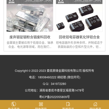
废弃铟锭铟粉含铟废料回收
回收钽电容器氧化锌钽合金
金属铟主要被应用于低熔合金、轴承
钽电容器外形多种多样，并制成适于
合金、电光源等领域，而在我们...
表面贴装的小型和片型元件，钽...
Copyright © 2022-2023 娄底鼎锋金属科技有限公司 版权所有
电话：18008460222 胡经理 (微信同号)
Q Q：341972280
公司地址：湖南省娄底市娄星区福星路1478号
粤ICP备2022055809号
电话咨询
回收项目
新闻资讯
网站首页