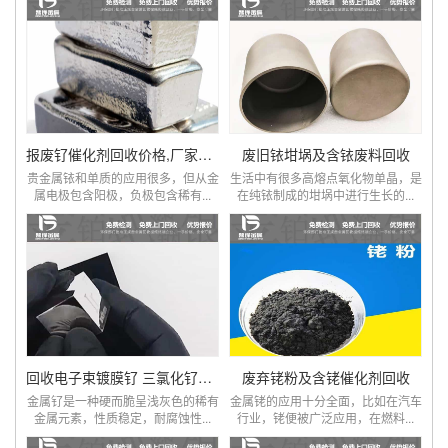
报废钌催化剂回收价格,厂家直收,回收钌废料
废旧铱坩埚及含铱废料回收
贵金属铱和单质的应用很多，但从金
生活中有很多高熔点氧化物单晶，是
属电极包含阳极，负极包含稀有...
在纯铱制成的坩埚中进行生长的...
回收电子束镀膜钌 三氯化钌化合物
废弃铑粉及含铑催化剂回收
金属钌是一种硬而脆呈浅灰色的稀有
金属铑的应用十分全面，比如在汽车
金属元素，性质稳定，耐腐蚀性...
行业，铑便被广泛应用，在燃料...