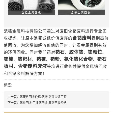
鼎锋金属科技有限公司通过对废旧含锗废料进行专业回
含锗废料
收提炼，让原本浪费或低价值废弃的
得到高价
值回收，为您增加经济价值的同时，让贵金属得到有效
锗石
胶体锗
锗颗粒
的环保回收。同时我们还对
、
、
、
锗棒
锗靶材
锗锭
锗粉
氯化锗化合物
锗石
、
、
、
、
、
板材、含锗废料废液
等均进行收购并提供金属锗回收
和含锗废料解决方案！
标签：
上一篇：
锗废料回收价格,锗粉,锗锭提炼厂家
下一篇：
锗粒回收,工业锗回收,废锗回收价格