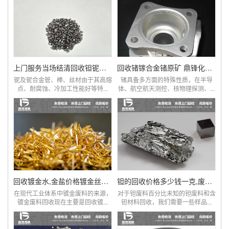
上门服务当场结清回收钽铌含铌废料
回收锗镓合金锗原矿 鼎锋化工终端工厂
铌及铌合金管、棒、丝材由于其高熔
锗具备多方面的特殊性质，在半导
点、耐腐蚀、冷加工性能好等特...
体、航空航天测控、核物理探测、...
回收镀金水,金盐价格镀金丝金浆回收
钽的回收价格多少钱一克,废旧钽电阻电容回收厂家
在现代工业体系中镀金废料的来源，
对于钽废料百分比未知的钽废料和含
镀金废料回收现在主要是回收镀...
钽材料回收，我们需要一些样品...