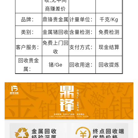
商赚差价
品牌：
鼎锋
贵金属
计量单位：
千克/Kg
类别：
金属锗回收
含量检测：
免费检测
免费上门回
客户服务：
支付方式：
现金结算
收
回收贵金
锗/Ge
回收用途：
回收提炼
属：