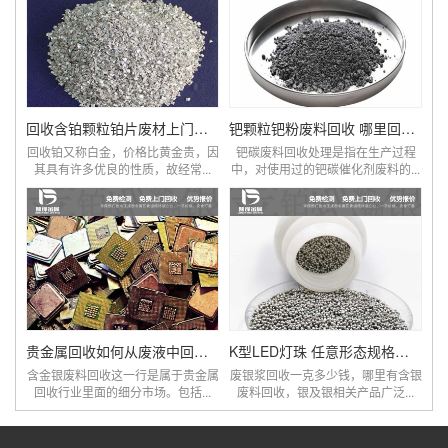
回收含铂颗粒铂片废材上门回收
钯颗粒钯粉废料回收 哪里回收钯碳厂家
回收铂又称白金，价格比黄金贵，因
钯碳废料回收处理是指在生产过程
其具有许多优良的性质，故经常...
中，对使用过的钯碳催化剂废料的...
贵金属回收如何从废液中回收金银
K型LED灯珠 任意形态规格镀银回收
含金银废料回收这一行是属于贵金属
废银浆回收一克多少钱，哪里有含银
回收行业里面的细分市场。包括...
废料回收，银及银相关产品广泛...