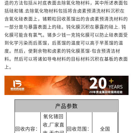
造的方法包括从衬底表面去除氧化物材料，其中所述表面包
括硅和锗.去除氧化物材料包括将含卤素预清洗材料沉积在
含氧化硅表面上，
锗颗粒回收
蒸馏出的含卤素预清洗材料的
一部分是与暴露表面上的硅。钝化膜沉积在暴露的硅上. 钝
化膜可能含有氯气。
锗多少钱一克
钝化膜可以防止硅表面受
到化学污染而后蒸馏，后蒸馏的温度可以高于早蒸馏的温
度。然后，使剩余物和卤素的钝化膜蒸馏-包含预清洁材
料。然后可以将诸如导电材料的目标材料沉积在基板的表面
上。
产品参数
氧化锗回
收,厂家直
回收内容：
回收范围：
全国
收,无中间