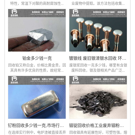
特性，常温下对酸的高耐腐蚀性...
业废物中提取。该方法包括收集...
铂金多少钱一克
镀银线 废旧银渣银水回收 环保再生
回收铂又称白金，价格比黄金贵，因
废银浆回收一克多少钱，哪里有含银
其具有许多优良的性质，故经常...
废料回收，银及银相关产品广泛...
钌粉回收多少钱一克,市场行情报价厂家
铟锭回收价格工业废弃铟粉上门回收
在选择实行例中，电炉渣被直接丢弃
回收铟具有延展性好，可塑性强，熔