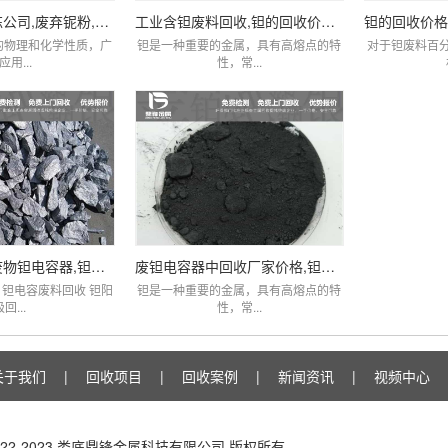
贵金属回收提炼公司,废弃铌粉,铌棒,铌铁回收
工业含钽废料回收,钽的回收价格,贵金属钽回收
的物理和化学性质，广
钽是一种重要的金属，具有高熔点的特
对于钽废料百
应用...
性，常...
回收银和钽从废物钽电容器,钽电容器钽电阻价格
废钽电容器中回收厂家价格,钽回收,钽线圈
钽电容废料回收 钽阳
钽是一种重要的金属，具有高熔点的特
回...
性，常...
关于我们
|
回收项目
|
回收案例
|
新闻资讯
|
视频中心
 © 2022-2023 娄底鼎锋金属科技有限公司 版权所有