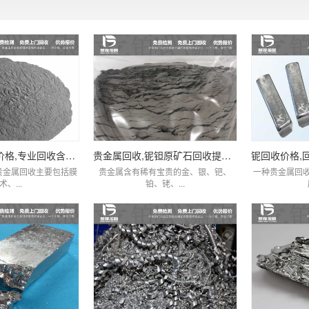
2022铌粉回收价格,专业回收含铌废料厂家查询
贵金属回收,铌钽原矿石回收提炼厂家,价比同优
贵金属回收主要包括膜
贵金属含有稀有宝贵的金、银、钯、
一种贵金属回
术、...
铂、铑、...