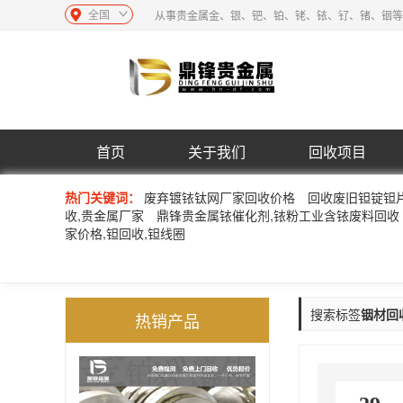
全国
从事贵金属金、银、钯、铂、铑、铱、钌、锗、铟等
首页
关于我们
回收项目
热门关键词：
废弃镀铱钛网厂家回收价格
回收废旧钽锭钽
收,贵金属厂家
鼎锋贵金属铱催化剂,铱粉工业含铱废料回收
家价格,钽回收,钽线圈
搜索标签
铟材回
热销产品