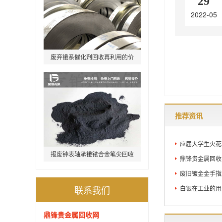
29
2022-05
废弃锇系催化剂回收再利用的价
值怎么样
推荐资讯
应届大学生火花塞
报废钟表轴承锇铱合金笔尖回收
鼎锋贵金属回收
价格
废旧镀金金手指
联系我们
白银在工业的用
鼎锋贵金属回收网