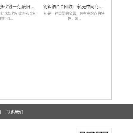
钽的回收价格多少钱一克,废旧钽电阻电容回收厂家
铌钽铟合金回收厂家,无中间商赚差价,价比同优
分比未知的钽废料和含钽
钽是一种重要的金属，具有高熔点的特
材料回...
性，常...
|
联系我们