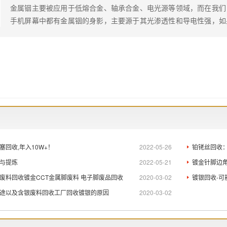
金属铟主要被应用于低熔合金、轴承合金、电光源等领域，而在我们
手机屏幕中都有金属铟的身影，主要源于其光渗透性和导电性强，如
时与我们取得联系，鼎锋拥有自己终端工厂，保证回收价格，让...
回收,年入10W+！
2022-05-26
铂铑丝回收
与提炼
2022-05-21
镀金针脚边角
废料回收镀金CCT金属脚废料 电子脚废品回收
2020-03-02
镀银回收-
途以及含银废料回收工厂回收镀银的原因
2020-03-02