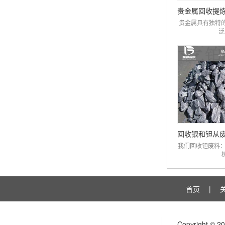
贵金属具有独特
泛
我们回收钽废料：
极
首页
|
Copyright