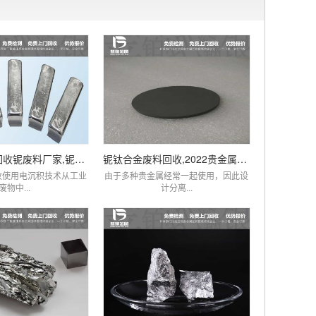
铌回收价格,回收铌废料厂家,铌现在多少钱一克
铌钛合金废料回收,2022贵金属铌市场价格查询
收使用电沉积技术从工业
由于多种贵金属经常一起使用，因此设
废物中...
计分离...