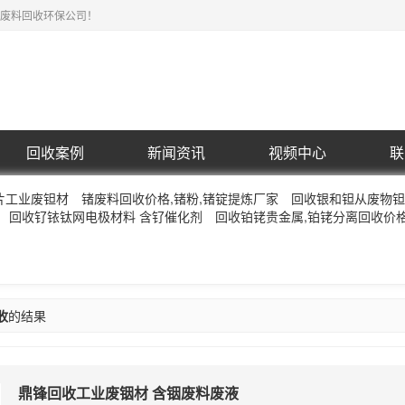
废料回收环保公司！
回收案例
新闻资讯
视频中心
联
片工业废钽材
锗废料回收价格,锗粉,锗锭提炼厂家
回收银和钽从废物钽
回收钌铱钛网电极材料 含钌催化剂
回收铂铑贵金属,铂铑分离回收价
收
的结果
鼎锋回收工业废铟材 含铟废料废液