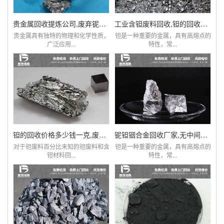
贵金属回收提炼公司,废弃铌粉,铌棒,铌铁回收
工业含钽废料回收,钽的回收价格,贵金属钽回收
贵金属具有独特的物理和化学性质，
钽是一种重要的金属，具有高熔点的
广泛应用...
特性，常...
钽的回收价格多少钱一克,废旧钽电阻电容回收厂家
铌钽铟合金回收厂家,无中间商赚差价,价比同优
对于钽废料百分比未知的钽废料和含
钽是一种重要的金属，具有高熔点的
钽材料回...
特性，常...