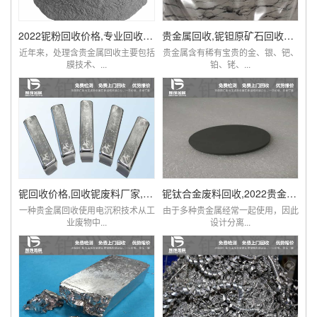
2022铌粉回收价格,专业回收含铌废料厂家查询
贵金属回收,铌钽原矿石回收提炼厂家,价比同优
近年来，处理含贵金属回收主要包括
贵金属含有稀有宝贵的金、银、钯、
膜技术、...
铂、铑、...
铌回收价格,回收铌废料厂家,铌现在多少钱一克
铌钛合金废料回收,2022贵金属铌市场价格查询
一种贵金属回收使用电沉积技术从工
由于多种贵金属经常一起使用，因此
业废物中...
设计分离...