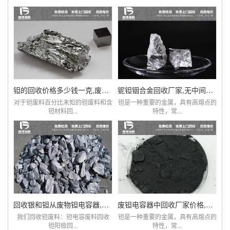
钽的回收价格多少钱一克,废旧钽电阻电容回收厂家
铌钽铟合金回收厂家,无中间商赚差价,价比同优
对于钽废料百分比未知的钽废料和含
钽是一种重要的金属，具有高熔点的
钽材料回...
特性，常...
回收银和钽从废物钽电容器,钽电容器钽电阻价格
废钽电容器中回收厂家价格,钽回收,钽线圈
我们回收钽废料：钽电容废料回收
钽是一种重要的金属，具有高熔点的
钽阳极回...
特性，常...