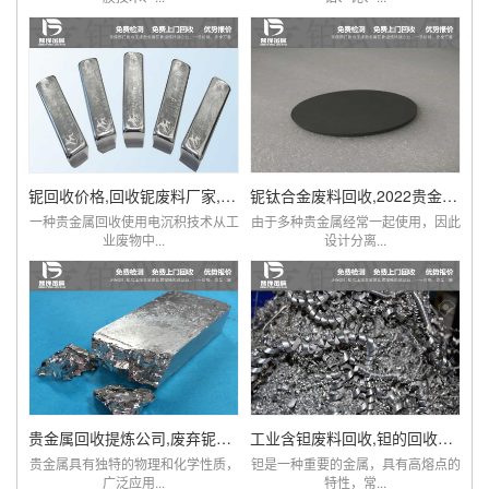
铌回收价格,回收铌废料厂家,铌现在多少钱一克
铌钛合金废料回收,2022贵金属铌市场价格查询
一种贵金属回收使用电沉积技术从工
由于多种贵金属经常一起使用，因此
业废物中...
设计分离...
贵金属回收提炼公司,废弃铌粉,铌棒,铌铁回收
工业含钽废料回收,钽的回收价格,贵金属钽回收
贵金属具有独特的物理和化学性质，
钽是一种重要的金属，具有高熔点的
广泛应用...
特性，常...