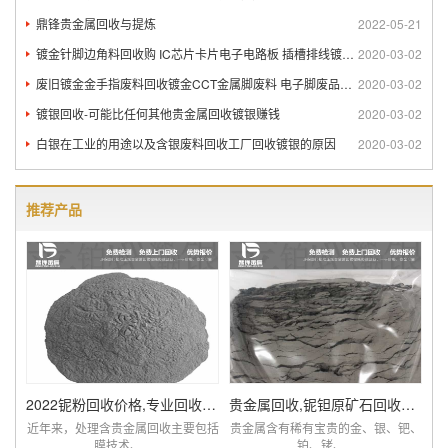
鼎锋贵金属回收与提炼
2022-05-21
镀金针脚边角料回收购 IC芯片卡片电子电路板 插槽排线镀金回
2020-03-02
废旧镀金金手指废料回收镀金CCT金属脚废料 电子脚废品回收
2020-03-02
镀银回收-可能比任何其他贵金属回收镀银赚钱
2020-03-02
白银在工业的用途以及含银废料回收工厂回收镀银的原因
2020-03-02
推荐产品
2022铌粉回收价格,专业回收含铌废料厂家查询
贵金属回收,铌钽原矿石回收提炼厂家,价比同优
近年来，处理含贵金属回收主要包括
贵金属含有稀有宝贵的金、银、钯、
膜技术、...
铂、铑、...