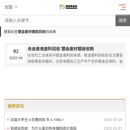
全国
搜索
搜索标签
镀金废材镀层回收
的结果
含金废液废料回收 镀金废材镀层收购
02
在现代工业体系中镀金废料的来源，镀金废料回收现在主要是
2022-06
回收镀金的废料，比如电镀加工生产中产生的镀金边角料，金
渣，镀金槽废液，镀金件冲洗过滤水，这类的含金废料都是可
以再回收利用的，镀金回收认准鼎锋，无中间商赚差价！
推荐资讯
应届大学生火花塞回收,年入10W+！
2022-05-26
铂铑丝回收：为什么废旧热电偶回收价值高
2022-05-21