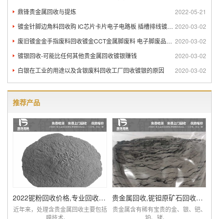
鼎锋贵金属回收与提炼
2022-05-21
镀金针脚边角料回收购 IC芯片卡片电子电路板 插槽排线镀金回
2020-03-02
废旧镀金金手指废料回收镀金CCT金属脚废料 电子脚废品回收
2020-03-02
镀银回收-可能比任何其他贵金属回收镀银赚钱
2020-03-02
白银在工业的用途以及含银废料回收工厂回收镀银的原因
2020-03-02
推荐产品
2022铌粉回收价格,专业回收含铌废料厂家查询
贵金属回收,铌钽原矿石回收提炼厂家,价比同优
近年来，处理含贵金属回收主要包括
贵金属含有稀有宝贵的金、银、钯、
膜技术、...
铂、铑、...