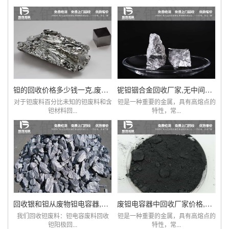
钽的回收价格多少钱一克,废旧钽电阻电容回收厂家
铌钽铟合金回收厂家,无中间商赚差价,价比同优
对于钽废料百分比未知的钽废料和含
钽是一种重要的金属，具有高熔点的
钽材料回...
特性，常...
回收银和钽从废物钽电容器,钽电容器钽电阻价格
废钽电容器中回收厂家价格,钽回收,钽线圈
我们回收钽废料：钽电容废料回收
钽是一种重要的金属，具有高熔点的
钽阳极回...
特性，常...