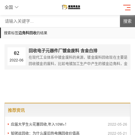
全国
搜索
搜索标签
边角料回收
的结果
回收电子元器件厂镀金废料 含金白排
02
在现代工业体系中镀金废料的来源，镀金废料回收现在主要是
2022-06
回收镀金的废料，比如电镀加工生产中产生的镀金边角料，金
渣，镀金槽废液，镀金件冲洗过滤水，这类的含金废料都是可
以再回收利用的，镀金回收认准鼎锋，无中间商赚差价！
推荐资讯
应届大学生火花塞回收,年入10W+！
2022-05-26
铂铑丝回收：为什么废旧热电偶回收价值高
2022-05-21