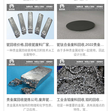
铌回收价格,回收铌废料厂家,铌现在多少钱一克
铌钛合金废料回收,2022贵金属铌市场价格查询
一种贵金属回收使用电沉积技术从工
由于多种贵金属经常一起使用，因此
业废物中...
设计分离...
贵金属回收提炼公司,废弃铌粉,铌棒,铌铁回收
工业含钽废料回收,钽的回收价格,贵金属钽回收
贵金属具有独特的物理和化学性质，
钽是一种重要的金属，具有高熔点的
广泛应用...
特性，常...