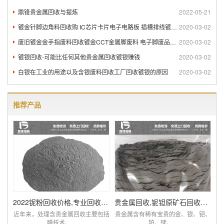
鼎锋贵金属回收与提炼
2022-05-21
镀金针脚边角料回收购 IC芯片卡片电子电路板 插槽排线镀金回
2020-03-02
废旧镀金金手指废料回收镀金CCT金属脚废料 电子脚废品回收
2020-03-02
镀银回收-可能比任何其他贵金属回收镀银赚钱
2020-03-02
白银在工业的用途以及含银废料回收工厂回收镀银的原因
2020-03-02
推荐产品
2022铌粉回收价格,专业回收含铌废料厂家查询
贵金属回收,铌钽原矿石回收提炼厂家,价比同优
近年来，处理含贵金属回收主要包括
贵金属含有稀有宝贵的金、银、钯、
膜技术、...
铂、铑、...