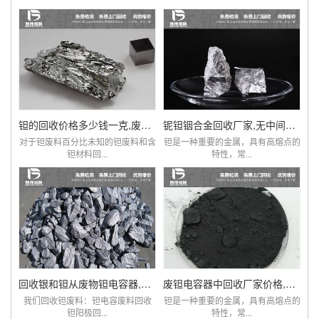
钽的回收价格多少钱一克,废旧钽电阻电容回收厂家
铌钽铟合金回收厂家,无中间商赚差价,价比同优
对于钽废料百分比未知的钽废料和含
钽是一种重要的金属，具有高熔点的
钽材料回...
特性，常...
回收银和钽从废物钽电容器,钽电容器钽电阻价格
废钽电容器中回收厂家价格,钽回收,钽线圈
我们回收钽废料：钽电容废料回收
钽是一种重要的金属，具有高熔点的
钽阳极回...
特性，常...