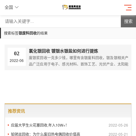
全国
搜索
搜索标签
银废料回收
的结果
氯化银回收 镀银水银盐如何进行提炼
02
废银浆回收一克多少钱，哪里有含银废料回收，银及银相关产
2022-06
品广泛应用于电子、感光材料、首饰工艺、光伏产业、太阳能
产业等领域，在科技领域时代的高中发展中，对银的需求量也
是越来越大，可以说银是电子产业的血液。
推荐资讯
应届大学生火花塞回收,年入10W+！
2022-05-26
铂铑丝回收：为什么废旧热电偶回收价值高
2022-05-21