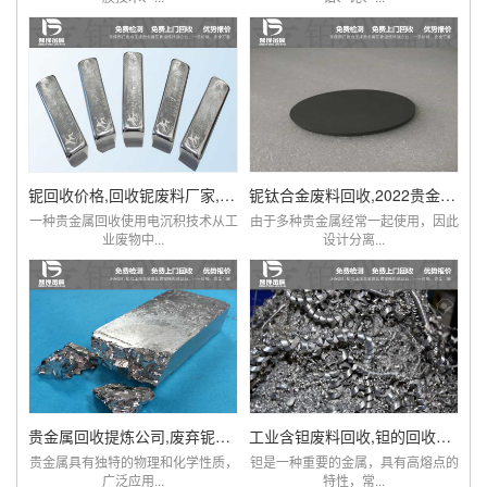
铌回收价格,回收铌废料厂家,铌现在多少钱一克
铌钛合金废料回收,2022贵金属铌市场价格查询
一种贵金属回收使用电沉积技术从工
由于多种贵金属经常一起使用，因此
业废物中...
设计分离...
贵金属回收提炼公司,废弃铌粉,铌棒,铌铁回收
工业含钽废料回收,钽的回收价格,贵金属钽回收
贵金属具有独特的物理和化学性质，
钽是一种重要的金属，具有高熔点的
广泛应用...
特性，常...