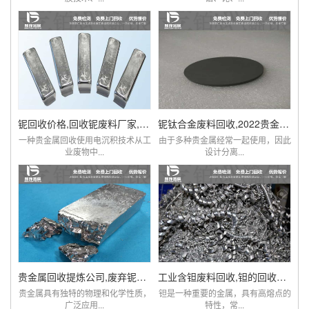
铌回收价格,回收铌废料厂家,铌现在多少钱一克
铌钛合金废料回收,2022贵金属铌市场价格查询
一种贵金属回收使用电沉积技术从工
由于多种贵金属经常一起使用，因此
业废物中...
设计分离...
贵金属回收提炼公司,废弃铌粉,铌棒,铌铁回收
工业含钽废料回收,钽的回收价格,贵金属钽回收
贵金属具有独特的物理和化学性质，
钽是一种重要的金属，具有高熔点的
广泛应用...
特性，常...