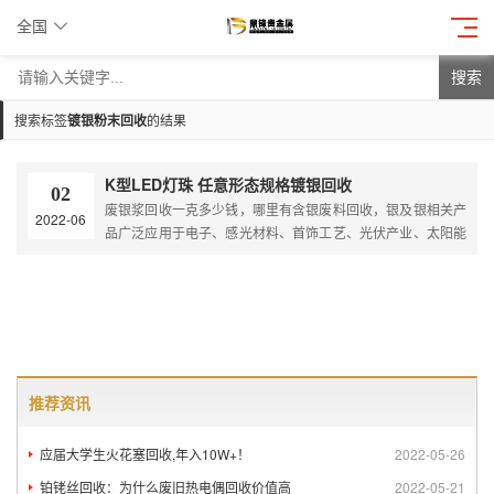
全国
搜索
搜索标签
镀银粉末回收
的结果
K型LED灯珠 任意形态规格镀银回收
02
废银浆回收一克多少钱，哪里有含银废料回收，银及银相关产
2022-06
品广泛应用于电子、感光材料、首饰工艺、光伏产业、太阳能
产业等领域，在科技领域时代的高中发展中，对银的需求量也
是越来越大，可以说银是电子产业的血液。
推荐资讯
应届大学生火花塞回收,年入10W+！
2022-05-26
铂铑丝回收：为什么废旧热电偶回收价值高
2022-05-21