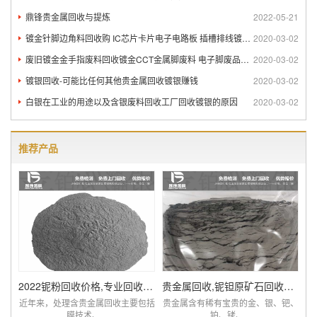
鼎锋贵金属回收与提炼
2022-05-21
镀金针脚边角料回收购 IC芯片卡片电子电路板 插槽排线镀金回
2020-03-02
废旧镀金金手指废料回收镀金CCT金属脚废料 电子脚废品回收
2020-03-02
镀银回收-可能比任何其他贵金属回收镀银赚钱
2020-03-02
白银在工业的用途以及含银废料回收工厂回收镀银的原因
2020-03-02
推荐产品
2022铌粉回收价格,专业回收含铌废料厂家查询
贵金属回收,铌钽原矿石回收提炼厂家,价比同优
近年来，处理含贵金属回收主要包括
贵金属含有稀有宝贵的金、银、钯、
膜技术、...
铂、铑、...