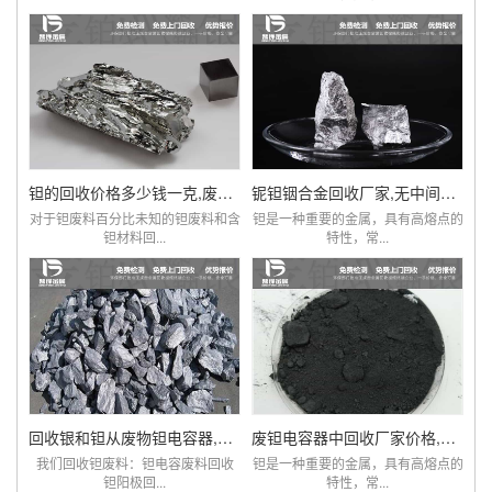
钽的回收价格多少钱一克,废旧钽电阻电容回收厂家
铌钽铟合金回收厂家,无中间商赚差价,价比同优
对于钽废料百分比未知的钽废料和含
钽是一种重要的金属，具有高熔点的
钽材料回...
特性，常...
回收银和钽从废物钽电容器,钽电容器钽电阻价格
废钽电容器中回收厂家价格,钽回收,钽线圈
我们回收钽废料：钽电容废料回收
钽是一种重要的金属，具有高熔点的
钽阳极回...
特性，常...