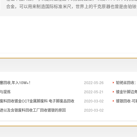
合金，可以用来制造国际标准米尺，世界上的千克原器也曾是由铂铱
回收处理，请联系鼎锋贵金属回收！
回收,年入10W+！
2022-05-26
铂铑丝回收
与提炼
2022-05-21
镀金针脚边角
废料回收镀金CCT金属脚废料 电子脚废品回收
2020-03-02
镀银回收-
途以及含银废料回收工厂回收镀银的原因
2020-03-02