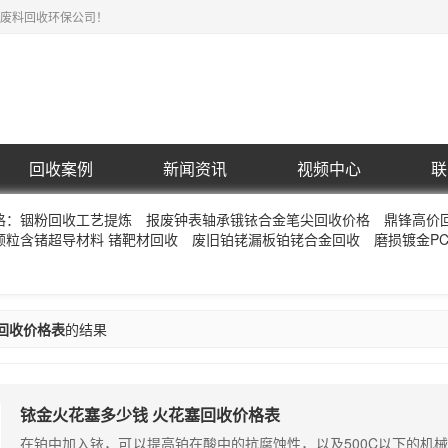
废料回收环保公司！
回收案例
新闻资讯
视频中心
联
格：铟粉回收工艺提炼
报废钟表轴承锇铱合金笔尖回收价格
鼎锋高价
颗粒含锗超导材料 锗靶材回收
废旧铂铑漏板铂铑合金回收
磨损镀金P
回收价格表
的结果
铱金火花塞多少钱 火花塞回收价格表
在铂中加入铱，可以提高铂在酸中的抗腐蚀性，以及500C以下的机械