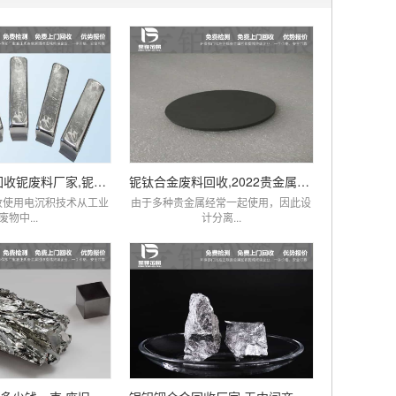
铌回收价格,回收铌废料厂家,铌现在多少钱一克
铌钛合金废料回收,2022贵金属铌市场价格查询
收使用电沉积技术从工业
由于多种贵金属经常一起使用，因此设
废物中...
计分离...