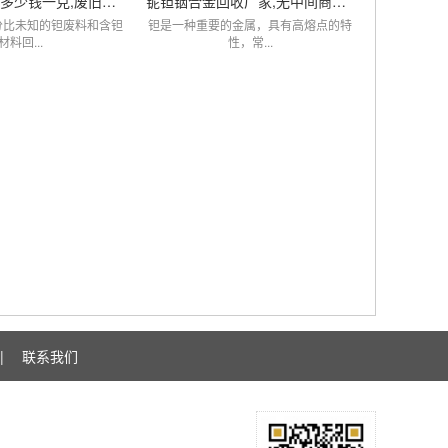
钽的回收价格多少钱一克,废旧钽电阻电容回收厂家
铌钽铟合金回收厂家,无中间商赚差价,价比同优
分比未知的钽废料和含钽
钽是一种重要的金属，具有高熔点的特
材料回...
性，常...
|
联系我们