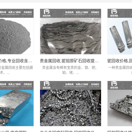
2022铌粉回收价格,专业回收含铌废料厂家查询
贵金属回收,铌钽原矿石回收提炼厂家,价比同优
贵金属回收主要包括膜
贵金属含有稀有宝贵的金、银、钯、
一种贵金属回
术、...
铂、铑、...