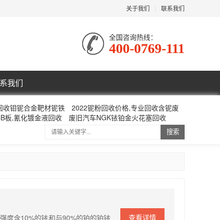
关于我们
|
联系我们
全国咨询热线：
400-0769-111
系我们
回收钼铌合金靶材铌铁
2022铌粉回收价格,专业回收含铌废
CB板,氰化镀金液回收
废旧汽车NGK铱铂金火花塞回收
搜索
查看详情
强度含10%的铱和与90%的铂的铂铱