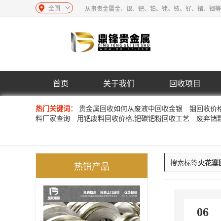
全国
从事贵金属金、银、钯、铂、铑、铱、钌、锗、铟等
首页
关于我们
回收项目
热门关键词：
贵金属回收如何从废液中回收金银
铟回收价
料厂家查询
用钯废料回收价格,钯碳钯粉回收工艺
废弃锗
搜索标签
火花塞
热销产品
06