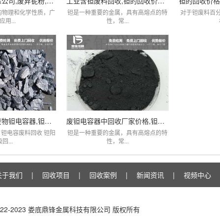
贵金属回收提炼公司,废弃铌粉,铌棒,铌铁回收
工业含钽废料回收,钽的回收价格,贵金属钽回收
的物理和化学性质，广
钽是一种重要的金属，具有高熔点的特
对于钽废料百
应用...
性，常...
回收银和钽从废物钽电容器,钽电容器钽电阻价格
废钽电容器中回收厂家价格,钽回收,钽线圈
钽电容废料回收 钽阳
钽是一种重要的金属，具有高熔点的特
回...
性，常...
关于我们
|
回收项目
|
回收案例
|
新闻资讯
|
视频中心
 © 2022-2023 娄底鼎锋金属科技有限公司 版权所有