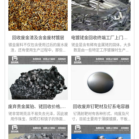
回收废金渣及含金废材镀层
电镀铑金回收终端工厂上门服务
镀金废料不仅包含使用过后的废水废
铑金是含有稀有金属铑的固体，大多
渣，还有使用生产过程中，那些...
数是由一些特定工序镀镍时生产...
废弃贵金属铂、铑回收价格,厂家工艺
回收废弃钌靶材及钌系电容器
铑非常明亮且不易失去光泽，因此被
钌溅射靶材有各种形式、纯度及尺
用作珠宝、探照灯和镜子的饰面...
寸，目前主要用于薄膜镀膜，平板...