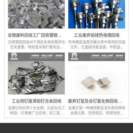
含银废料回收工厂回收镀银的原因
工业废弃铂铑热电偶回收
白银镀银回收对于满足未来的需求也
热电偶是温度测量仪表中常用的测温
至关重要，特别是当我们看到全...
元件，它直接测量温度，并把温...
工业用钌废渣铂钌合金回收
废弃钌锭及含钌氯化物回收提炼
金属钌的应用十分全面，比如在化工
金属钌是一种硬而脆呈浅灰色的稀有
制造，钌便被广泛应用，如三氯...
金属元素，性质稳定，耐腐蚀性...