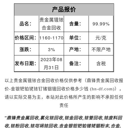
产品报价
贵金属锇铱
品名：
含量：
99.99%
合金回收
价格区间：
1160-1170
单位：
元/克
涨跌：
3%
产地：
不限产地
2023年08
发布日期：
备注：
含税
月31日
以上贵金属锇铱合金回收价格仅供参考
（
鼎锋贵金属回收报
价-金银钯铂铑铱钌锗铟锇回收价格多少钱 (hn-df.com)
）
，
请以实际交易为主，本站对此价格所产生的影响不承担任何
责任
"
鼎锋
贵金属回收
,氯化
铱回收
,
铱金回收
,铱管回收,
铱废料回
收
,
铱粉回收
,铱坩埚铱回收,含金银钽
钯
铂锗铑铟粉末,合金,