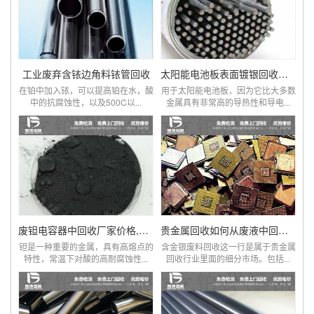
工业废弃含铱边角料铱管回收
太阳能电池板表面镀银回收方法
在铂中加入铱，可以提高铂在水，酸
用于太阳能电池板，因为它比大多数
中的抗腐蚀性，以及500C以...
金属具有非常高的导热性和导电...
废钽电容器中回收厂家价格,钽回收,钽线圈
贵金属回收如何从废液中回收金银
钽是一种重要的金属，具有高熔点的
含金银废料回收这一行是属于贵金属
特性，常温下对酸的高耐腐蚀性...
回收行业里面的细分市场。包括...