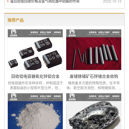
废旧钯管回收价格及氢气纯化器中钯膜的作用
2022-10-12
推荐产品
回收钽电容器氧化锌钽合金
废锗镓锗矿石锌锗合金收购
钽电容器外形多种多样，并制成适于
锗具备多方面的特殊性质，在半导
表面贴装的小型和片型元件，钽...
体、航空航天测控、核物理探测、...