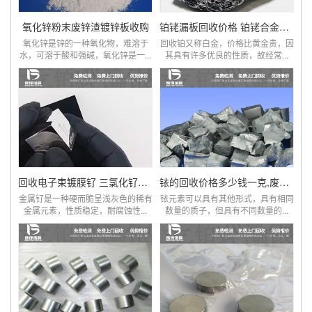
氧化锌粉末废锌渣镀锌板收购
铂铑漏板回收价格 铂铑合金回收厂家
氧化锌是锌的一种氧化物，难溶于
回收铂又称白金，价格比黄金贵，因
水，可溶于酸和强碱，氧化锌是一...
其具有许多优良的性质，故经常...
回收电子束镀膜钌 三氯化钌化合物
铱的回收价格多少钱一克,废弃铱坩埚回收公司
金属钌是一种硬而脆呈浅灰色的稀有
铱元素可以具有其他形式，具有相同
金属元素，性质稳定，耐腐蚀性...
数量的质子，但具有不同数量的...