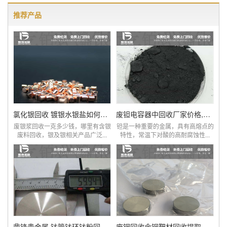
推荐产品
氯化银回收 镀银水银盐如何进行提炼
废钽电容器中回收厂家价格,钽回收,钽线圈
废银浆回收一克多少钱，哪里有含银
钽是一种重要的金属，具有高熔点的
废料回收，银及银相关产品广泛...
特性，常温下对酸的高耐腐蚀性...
鼎锋贵金属 铱管铱环铱粉回收价格表
废铟回收含铟靶材回收提取加工铟回收