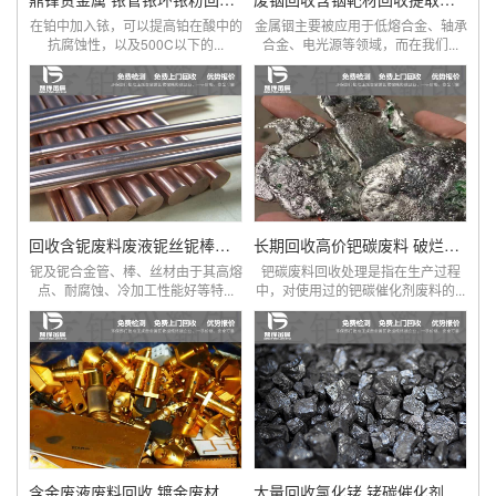
在铂中加入铱，可以提高铂在酸中的
金属铟主要被应用于低熔合金、轴承
抗腐蚀性，以及500C以下的...
合金、电光源等领域，而在我们...
回收含铌废料废液铌丝铌棒铌管
长期回收高价钯碳废料 破烂三元催化器
铌及铌合金管、棒、丝材由于其高熔
钯碳废料回收处理是指在生产过程
点、耐腐蚀、冷加工性能好等特...
中，对使用过的钯碳催化剂废料的...
含金废液废料回收 镀金废材镀层收购
大量回收氯化铑 铑碳催化剂 硝酸铑 铑粉