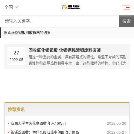
全国
搜索
搜索标签
钽板回收价格
的结果
回收氧化钽钽板 含钽铌残渣钽废料废液
27
钽是一种重要的金属，具有高熔点的特性，常温下对酸的高耐
2022-05
腐蚀性和高导热性和导电性，由于这些独特的特性，钽已成为
当前工业中不可或缺的一部分，钽用作钽溅射靶材、钽合金 、
钽锭、钽材等，由于近年来钽废料急剧增加，如您有含钽废料
需处理，可随时联系我们...
推荐资讯
应届大学生火花塞回收,年入10W+！
2022-05-26
铂铑丝回收：为什么废旧热电偶回收价值高
2022-05-21