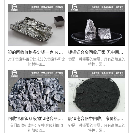
钽的回收价格多少钱一克,废旧钽电阻电容回收厂家
铌钽铟合金回收厂家,无中间商赚差价,价比同优
对于钽废料百分比未知的钽废料和含
钽是一种重要的金属，具有高熔点的
钽材料回...
特性，常...
回收银和钽从废物钽电容器,钽电容器钽电阻价格
废钽电容器中回收厂家价格,钽回收,钽线圈
我们回收钽废料：钽电容废料回收
钽是一种重要的金属，具有高熔点的
钽阳极回...
特性，常...