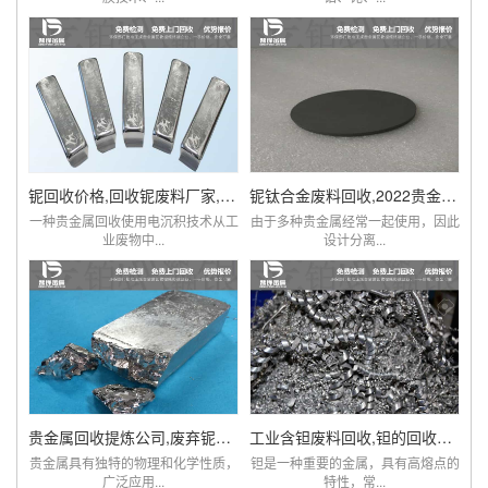
铌回收价格,回收铌废料厂家,铌现在多少钱一克
铌钛合金废料回收,2022贵金属铌市场价格查询
一种贵金属回收使用电沉积技术从工
由于多种贵金属经常一起使用，因此
业废物中...
设计分离...
贵金属回收提炼公司,废弃铌粉,铌棒,铌铁回收
工业含钽废料回收,钽的回收价格,贵金属钽回收
贵金属具有独特的物理和化学性质，
钽是一种重要的金属，具有高熔点的
广泛应用...
特性，常...