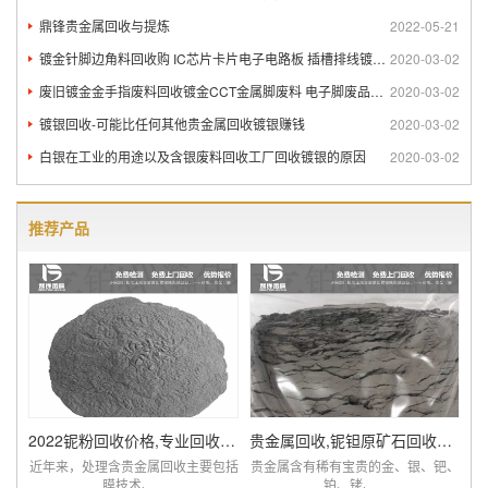
鼎锋贵金属回收与提炼
2022-05-21
镀金针脚边角料回收购 IC芯片卡片电子电路板 插槽排线镀金回
2020-03-02
废旧镀金金手指废料回收镀金CCT金属脚废料 电子脚废品回收
2020-03-02
镀银回收-可能比任何其他贵金属回收镀银赚钱
2020-03-02
白银在工业的用途以及含银废料回收工厂回收镀银的原因
2020-03-02
推荐产品
2022铌粉回收价格,专业回收含铌废料厂家查询
贵金属回收,铌钽原矿石回收提炼厂家,价比同优
近年来，处理含贵金属回收主要包括
贵金属含有稀有宝贵的金、银、钯、
膜技术、...
铂、铑、...