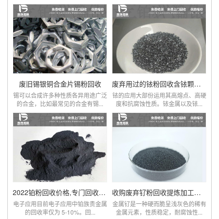
废旧锡银铜合金片锡粉回收
废弃用过的铱粉回收含铱颗粒价格
锡可以合成许多种性质各异用途广泛
铱的应用大部份运用其高熔点、高硬
的合金，比如最常见的合金有锡...
度和抗腐蚀性质。铱金属以及铱...
2022铂粉回收价格,专门回收铂碳废料厂家查询
收购废弃钌粉回收提炼加工厂家直收
电子应用目前电子应用中铂族贵金属
金属钌是一种硬而脆呈浅灰色的稀有
的回收率仅为 5-10%。回...
金属元素，性质稳定，耐腐蚀性...