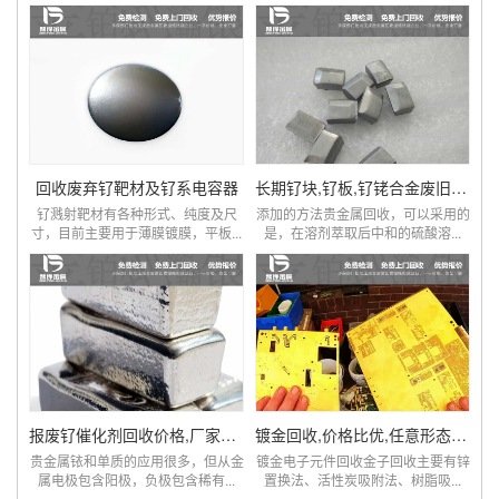
回收废弃钌靶材及钌系电容器
长期钌块,钌板,钌铑合金废旧高价上门回收,鼎锋贵金属
钌溅射靶材有各种形式、纯度及尺
添加的方法贵金属回收，可以采用的
寸，目前主要用于薄膜镀膜，平板...
是，在溶剂萃取后中和的硫酸溶...
报废钌催化剂回收价格,厂家直收,回收钌废料
镀金回收,价格比优,任意形态废料回收
贵金属铱和单质的应用很多，但从金
镀金电子元件回收金子回收主要有锌
属电极包含阳极，负极包含稀有...
置换法、活性炭吸附法、树脂吸...